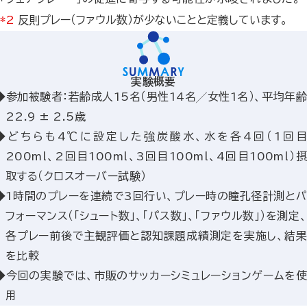
*2
反則プレー（ファウル数）が少ないことと定義しています。
実験概要
参加被験者：若齢成人15名（男性14名╱女性1名）、平均年齢
22.9 ± 2.5歳
どちらも4℃に設定した強炭酸水、水を各4回（1回目
200ml、2回目100ml、3回目100ml、4回目100ml）摂
取する（クロスオーバー試験）
1時間のプレーを連続で3回行い、プレー時の瞳孔径計測とパ
フォーマンス（「シュート数」、「パス数」、「ファウル数」）を測定、
各プレー前後で主観評価と認知課題成績測定を実施し、結果
を比較
今回の実験では、市販のサッカーシミュレーションゲームを使
用