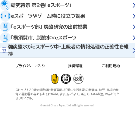
研究背景 第2巻「eスポーツ」
eスポーツやゲーム時に役立つ効果
「eスポーツ部」 炭酸研究の出前授業
「横須賀市」 炭酸水×eスポーツ
強炭酸水がeスポーツ中・上級者の情報処理の正確性を維
持
プライバシーポリシー
推奨環境
ご利用規約
ストップ！20歳未満飲酒・飲酒運転。妊娠中や授乳期の飲酒は、胎児・乳児の発
育に悪影響を与えるおそれがあります。ほどよく、楽しく、いいお酒。のんだあと
はリサイクル。
© Asahi Group Japan, Ltd. All rights reserved.