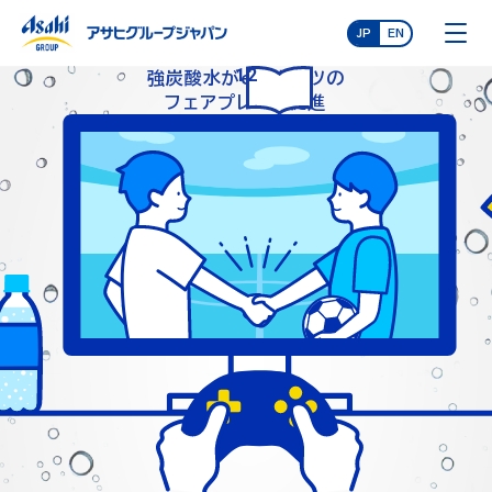
JP
EN
12
強炭酸水がeスポーツの
フェアプレーを促進